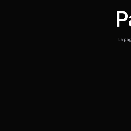
P
La pa