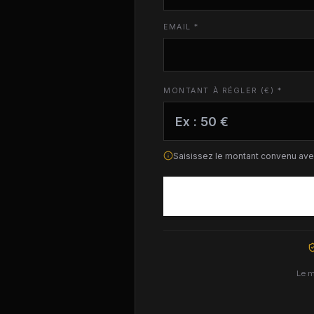
EMAIL *
MONTANT À RÉGLER (€) *
Saisissez le montant convenu ave
Le m