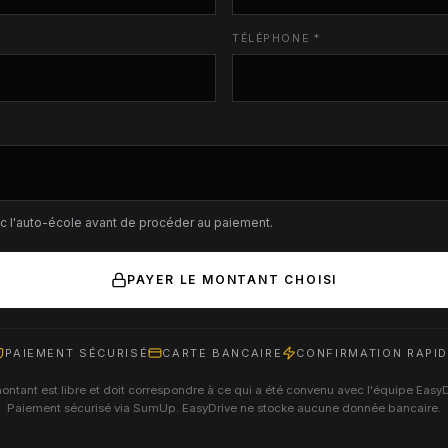
TÉLÉPHONE *
c l'auto-école avant de procéder au paiement.
PAYER LE MONTANT CHOISI
PAIEMENT SÉCURISÉ
CARTE BANCAIRE
CONFIRMATION RAPI
ontant est libre et doit correspondre à ce qui a été convenu avec l'équipe EasyD
Paiement sécurisé via SumUp. EasyDrive ne stocke aucune donnée bancaire.