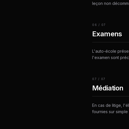
leçon non décomma
06
/
07
Examens
L'auto-école prése
l'examen sont préci
07
/
07
Médiation
En cas de litige, l
fournies sur simpl