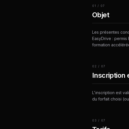
01
/
07
Objet
Les présentes condi
EasyDrive : permis
formation accélérée
02
/
07
Inscription 
L'inscription est v
du forfait choisi (
03
/
07