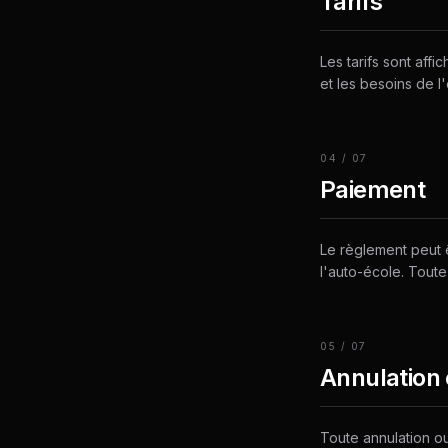
Tarifs
Les tarifs sont affi
et les besoins de l
04
/
07
Paiement
Le règlement peut ê
l'auto-école. Toute
05
/
07
Annulation 
Toute annulation ou